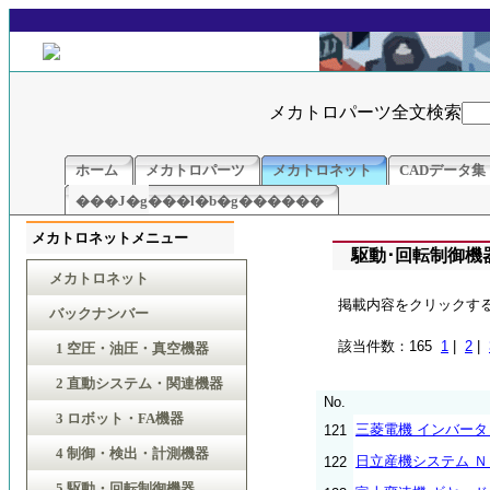
メカトロパーツ全文検索
ホーム
メカトロパーツ
メカトロネット
CADデータ集
���J�g���l�b�g������
メカトロネットメニュー
駆動･回転制御機
メカトロネット
掲載内容をクリックす
バックナンバー
該当件数：165
1
|
2
|
1 空圧・油圧・真空機器
2 直動システム・関連機器
No.
3 ロボット・FA機器
三菱電機 インバー
121
4 制御・検出・計測機器
日立産機システム 
122
5 駆動・回転制御機器