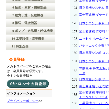
富士変速機 ギヤー
123
6 軸受・素材・機械部品
日立産機システム 日
124
富士変速機 ギヤード
125
7 動力伝達・伝動機器
8 搬送・運搬機器
126
日本チエン、ギヤー無
9 ポンプ・送風機・粉体機器
富士変速機 直交軸
127
10 工場設備・環境機器
ニッセイ ホームペ
128
パナソニック小形ギ
129
11 特別企画
日本電産シンポ コ
130
会員登録
131
日本チエン、ギヤー
メカトロパーツをご利用の場合
三菱電機 最高水準の駆
は、会員登録が必要です。
132
ーズ
今すぐ会員登録を
日本電産シンポ サ
133
富士変速機 万全な
134
富士変速機 平行軸
インフォメーション
135
モータＶＣシリーズ
プライバシーポリシー
>>
三菱電機 スーパー
136