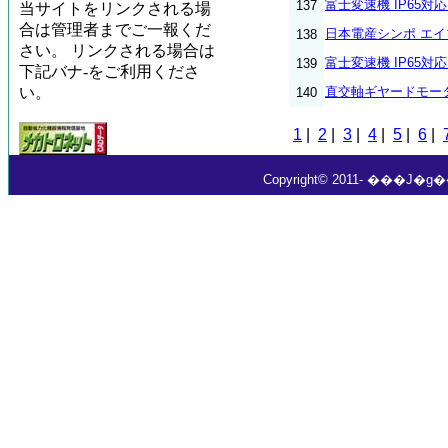
富士変速機 IP65対
137
当サイトをリンクされる場
合は管理者までご一報くだ
日本電産シンポ エ
138
さい。 リンクされる場合は
富士変速機 IP65対
139
下記バナ-をご利用くださ
い。
直交軸ギヤードモー
140
1
|
2
|
3
|
4
|
5
|
6
|
Copyright© 2011- ���J�g