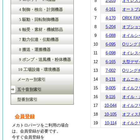
5
2-203
オイレスガ
6
4-161
オートブレー
4 制御・検出・計測機器
7
4-170
ORIX F
5 駆動・回転制御機器
8
5-204
オプショナ
6 軸受・素材・機械部品
9
6-088
オイルシール
7 動力伝達・伝動機器
10
6-095
Oリング [N
8 搬送・運搬機器
11
6-098
オイレスベ
9 ポンプ・送風機・粉体機器
12
6-165
大型デザイ
10 工場設備・環境機器
13
7-002
Oリングチ
14
8-131
オムニホイル
メーカー別索引
15
9-005
オイルフリ
五十音別索引
16
9-116
オイル・ガ
型番別索引
17
10-044
オイルフリー
18
10-105
オフィス用品
会員登録
19
10-114
オイルクリ
メカトロパーツをご利用の場合
は、会員登録が必要です。
今すぐ会員登録を