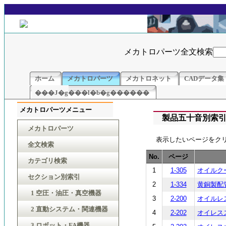
メカトロパーツ全文検索
ホーム
メカトロパーツ
メカトロネット
CADデータ集
���J�g���l�b�g������
メカトロパーツメニュー
製品五十音別索
メカトロパーツ
表示したいページをク
全文検索
No.
ページ
カテゴリ検索
1
1-305
オイルクー
セクション別索引
2
1-334
黄銅製配管継
1 空圧・油圧・真空機器
3
2-200
オイルレス
2 直動システム・関連機器
4
2-202
オイレスス
3 ロボット・FA機器