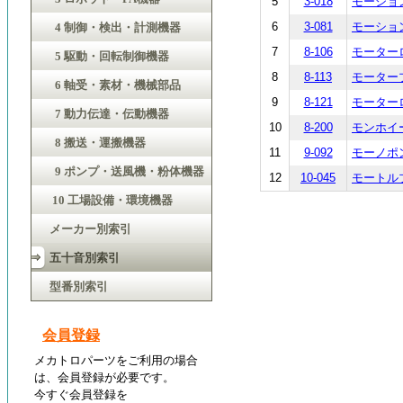
5
3-018
モーションコ
6
3-081
モーション
4 制御・検出・計測機器
7
8-106
モーターロー
5 駆動・回転制御機器
8
8-113
モータープー
6 軸受・素材・機械部品
9
8-121
モーターロー
7 動力伝達・伝動機器
10
8-200
モンホイール
8 搬送・運搬機器
11
9-092
モーノポンプ
9 ポンプ・送風機・粉体機器
12
10-045
モートルブ
10 工場設備・環境機器
メーカー別索引
五十音別索引
型番別索引
会員登録
メカトロパーツをご利用の場合
は、会員登録が必要です。
今すぐ会員登録を