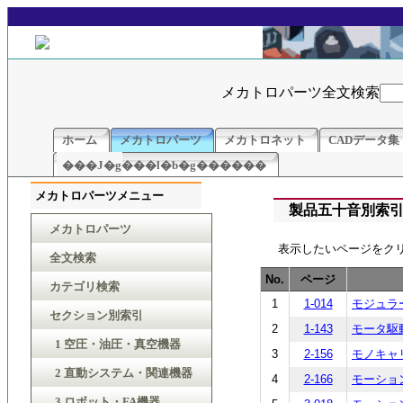
メカトロパーツ全文検索
ホーム
メカトロパーツ
メカトロネット
CADデータ集
���J�g���l�b�g������
メカトロパーツメニュー
製品五十音別索
メカトロパーツ
表示したいページをク
全文検索
No.
ページ
カテゴリ検索
1
1-014
モジュラータ
セクション別索引
2
1-143
モータ駆動ボ
1 空圧・油圧・真空機器
3
2-156
モノキャリア
2 直動システム・関連機器
4
2-166
モーションガ
3 ロボット・FA機器