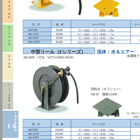
受
・
素
材
・
機
械
型 式
価 格
ホース寸法
ホー
動
AR-910F
66,600
9.5（内径）×17.5（外径）×10m
力
伝
AR-1307F
66,600
12.7（内径）×22.5（外径）× 7m
達
AR-910FV
66,600
9.5（内径）×16.5（外径）×10m
・
伝
AR-1310FV
66,600
13.0（内径）×21.5（外径）×10m
動
中型リール
（Fシリーズ）
流体：水＆エアー
金属製
搬
AR-902F（寸法：W275×D493×H526）
送
・
運
搬
ポ
ン
回転台（オプション）
プ
・
SB-01 価格13,800
送
風
機
・
粉
体
工
注）高圧グリ
場
の設計
設
備
1 0
型 式
価 格
ホース寸法
ホー
・
環
AR-920F
100,000
9.5（内径）×17.5（外径）×20m
境
AR-1315F
100,000
12.7（内径）×22.5（外径）×15m
AR-920FV
100,000
9.5（内径）×16.5（外径）×20m