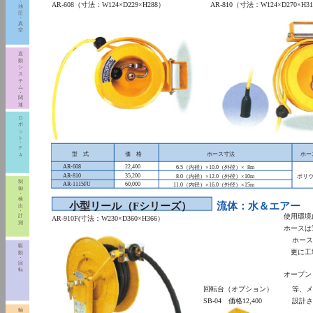
・
AR-608（寸法：W124×D229×H288）
AR-810（寸法：W124×D270×H3
油
圧
・
真
空
直
動
シ
ス
テ
ム
・
関
連
ロ
ボ
ッ
ト
・
Ｆ
型 式
価 格
ホース寸法
ホー
Ａ
AR-608
22,400
6.5（内径）×10.0（外径）× 8m
AR-810
35,200
8.0（内径）×12.0（外径）×10m
ポリ
制
AR-1115FU
60,000
11.0（内径）×16.0（外径）×15m
御
・
検
小型リール
（Fシリーズ）
流体：水＆エアー
出
・
使用環
計
AR-910F(寸法：W230×D360×H366）
測
ホース
ホース
駆
更に工場
動
・
回
転
オープ
回転台（オプション）
等、メ
SB-04 価格12,400
設計さ
軸