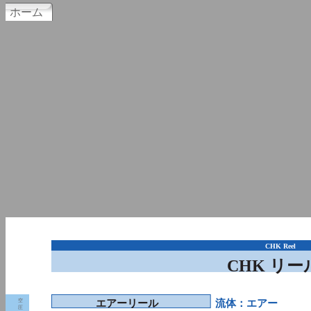
ホーム
CHK Reel
CHK リー
空
エアーリール
流体：エアー
圧