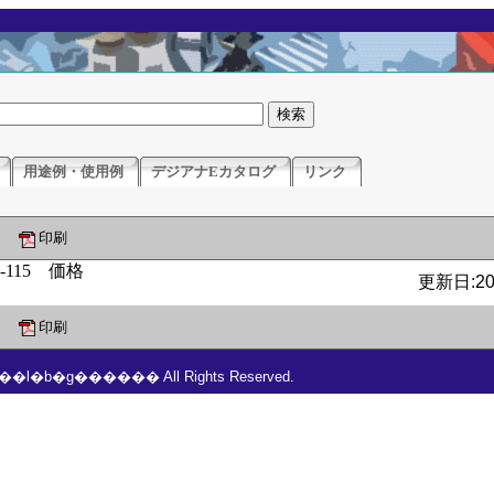
用途例・使用例
デジアナEカタログ
リンク
印刷
更新日:201
印刷
���l�b�g������ All Rights Reserved.