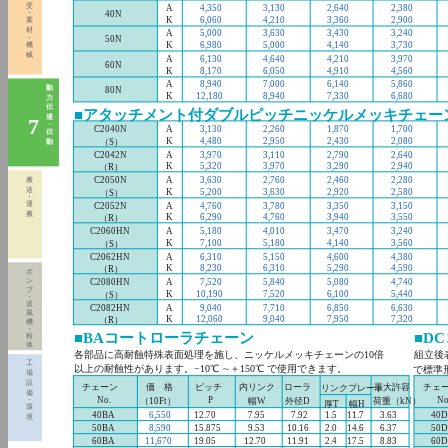
受
A
4,350
3,130
2,640
2,380
・
40N
K
6,060
4,210
3,360
2,900
素
材
A
5,000
3,630
3,430
3,240
・
50N
K
6,980
5,000
4,140
3,730
機
械
A
6,130
4,640
4,210
3,970
60N
K
8,170
6,050
4,910
4,560
A
8,940
7,000
6,140
5,860
動
80N
K
12,180
8,940
7,330
6,680
力
伝
■アタッチメント付ダブルピッチニッケルメッキチェー
達
7
・
C2040N
A
3,130
2,260
1,870
1,700
伝
K
4,480
2,950
2,430
2,080
（S）
動
C2042N
A
3,970
3,110
2,790
2,640
K
5,320
3,970
3,290
2,940
（R）
C2050N
A
3,630
2,760
2,460
2,280
搬
送
K
5,200
3,630
2,920
2,580
（S）
・
運
C2052N
A
4,760
3,780
3,350
3,150
搬
K
6,290
4,760
3,940
3,550
（R）
C2060HN
A
5,180
4,010
3,470
3,240
K
7,100
5,180
4,140
3,560
（S）
C2062HN
A
6,310
5,150
4,600
4,380
K
8,230
6,310
5,290
4,590
（R）
ポ
ン
C2080HN
A
7,520
5,840
5,080
4,740
プ
K
10,190
7,520
6,100
5,440
（S）
・
送
C2082HN
A
9,040
7,710
6,850
6,630
風
K
12,060
9,040
7,950
7,320
（R）
機
・
■BAコートローラチェーン
■D
粉
体
各部品に高耐蝕特殊表面処理を施し、ニッケルメッキチェーンの10倍
組立後
工
以上の耐蝕性があります。−10℃ ∼＋150℃ で使用できます。
で標準
場
設
チェーン
価 格
ピッチ
内リンク
ローラ
最大許容
チェ
リンクプレート
備
No.
P
No
・
（10Ft）
幅W
外径D
荷重（kN）
厚T
幅H
環
40BA
6,550
12.70
7.95
7.92
1.5
11.7
3.63
40
境
50BA
8,590
15.875
9.53
10.16
2.0
14.6
6.37
50
60BA
11,670
19.05
12.70
11.91
2.4
17.5
8.83
60