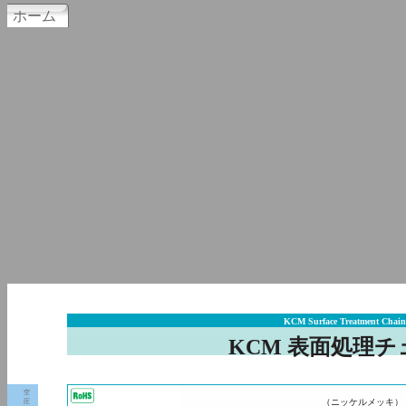
ホーム
KCM Surface Treatment Chain
KCM 表面処理チ
空
（ニッケルメッキ）
圧