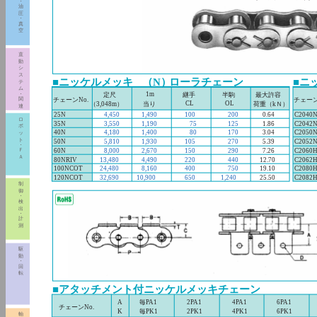
・
油
圧
・
真
空
直
動
シ
ス
■ニッケルメッキ
（N）
ローラチェーン
■ニ
テ
ム
1m
・
定尺
継手
半駒
最大許容
関
チェーンNo.
チェーン
CL
OL
（3,048m）
当り
荷重（kＮ）
連
25N
4,450
1,490
100
200
0.64
C2040
ロ
35N
3,550
1,190
75
125
1.86
C2042
ボ
40N
4,180
1,400
80
170
3.04
C2050
ッ
ト
50N
5,810
1,930
105
270
5.39
C2052
・
Ｆ
60N
8,000
2,670
150
290
7.26
C2060
Ａ
80NRIV
13,480
4,490
220
440
12.70
C2062
100NCOT
24,480
8,160
400
750
19.10
C2080
120NCOT
32,690
10,900
650
1,240
25.50
C2082
制
御
・
検
出
・
計
測
駆
動
・
回
転
■アタッチメント付ニッケルメッキチェーン
A
毎PA1
2PA1
4PA1
6PA1
チェーンNo.
K
毎PK1
2PK1
4PK1
6PK1
軸