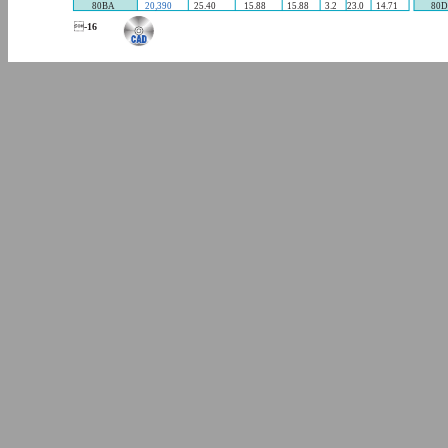
80BA
20,390
25.40
15.88
15.88
3.2
23.0
14.71
80

-16