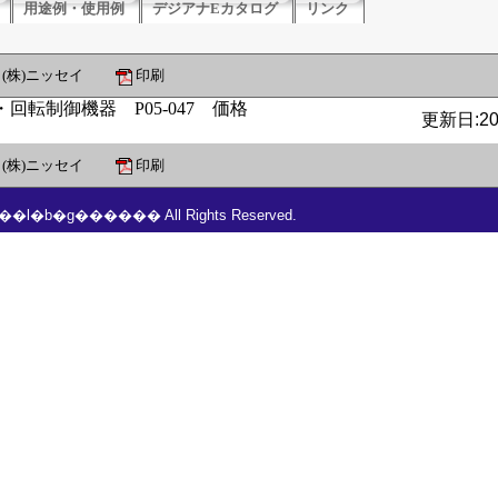
用途例・使用例
デジアナEカタログ
リンク
(株)ニッセイ
印刷
更新日:201
(株)ニッセイ
印刷
���l�b�g������ All Rights Reserved.