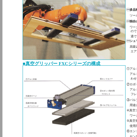

多品
ツール

独自
ワーク
ので
適で

シュ
高吸込
エア
■真空グリッパー FXCシリーズの構成
①アル
アルミ
わせ
⑥エンドカバー
①アルミ本体
②ロボ
アルミ
②ロボット取付用
フレ
Tスロット
⑦真空ゲージ
③バル
⑤真空発生器
用途に
③バルブモジュール
カートリッジ
④真空
ワーク
⑤真空
使用用
⑥エン
④真空スポンジ（交換可能）
センサ