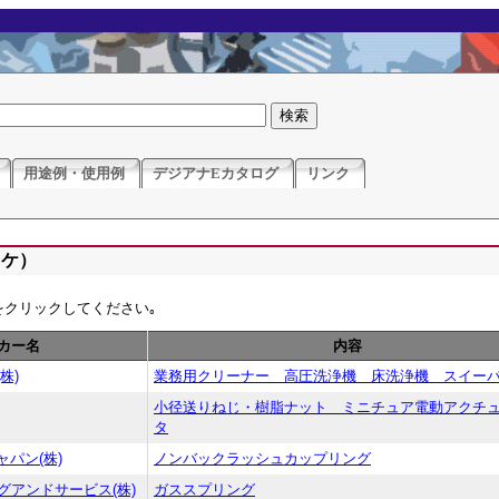
用途例・使用例
デジアナEカタログ
リンク
（ケ）
をクリックしてください｡
カー名
内容
株)
業務用クリーナー 高圧洗浄機 床洗浄機 スイー
小径送りねじ・樹脂ナット ミニチュア電動アクチ
タ
パン(株)
ノンバックラッシュカップリング
グアンドサービス(株)
ガススプリング