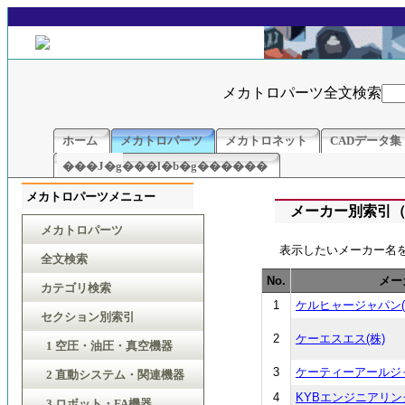
メカトロパーツ全文検索
ホーム
メカトロパーツ
メカトロネット
CADデータ集
���J�g���l�b�g������
メカトロパーツメニュー
メーカー別索引
メカトロパーツ
表示したいメーカー名
全文検索
No.
メー
カテゴリ検索
1
ケルヒャージャパン(
セクション別索引
2
ケーエスエス(株)
1 空圧・油圧・真空機器
3
ケーティーアールジャ
2 直動システム・関連機器
4
KYBエンジニアリン
3 ロボット・FA機器