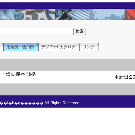
用途例・使用例
デジアナEカタログ
リンク
更新日:201
���l�b�g������ All Rights Reserved.