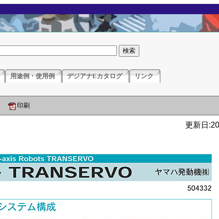
用途例・使用例
デジアナEカタログ
リンク
印刷
更新日:201