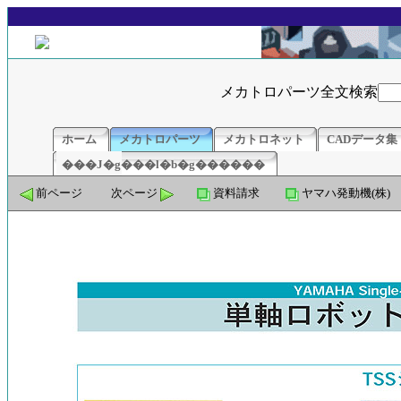
メカトロパーツ全文検索
ホーム
メカトロパーツ
メカトロネット
CADデータ集
���J�g���l�b�g������
前ページ
次ページ
資料請求
ヤマハ発動機(株)